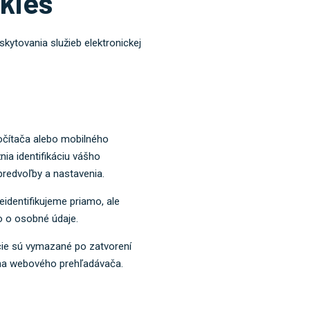
kies
ytovania služieb elektronickej
očítača alebo mobilného
nia identifikáciu vášho
predvoľby a nastavenia.
dentifikujeme priamo, ale
o o osobné údaje.
cie sú vymazané po zatvorení
kna webového prehľadávača.