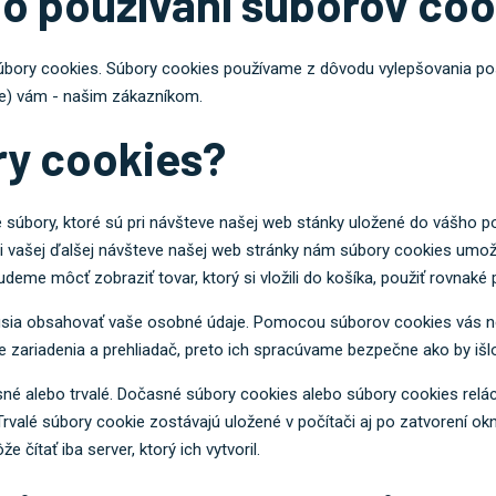
 o používaní súborov coo
bory cookies. Súbory cookies používame z dôvodu vylepšovania posk
e) vám - našim zákazníkom.
ry cookies?
 súbory, ktoré sú pri návšteve našej web stánky uložené do vášho p
 Pri vašej ďalšej návšteve našej web stránky nám súbory cookies umož
eme môcť zobraziť tovar, ktorý si vložili do košíka, použiť rovnaké 
sia obsahovať vaše osobné údaje. Pomocou súborov cookies vás nei
e zariadenia a prehliadač, preto ich spracúvame bezpečne ako by išl
é alebo trvalé. Dočasné súbory cookies alebo súbory cookies relá
valé súbory cookie zostávajú uložené v počítači aj po zatvorení o
čítať iba server, ktorý ich vytvoril.