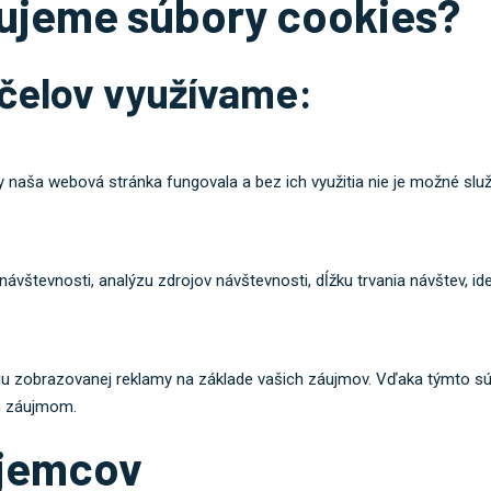
ujeme súbory cookies?
účelov využívame:
y naša webová stránka fungovala a bez ich využitia nie je možné služ
 návštevnosti, analýzu zdrojov návštevnosti, dĺžku trvania návštev, i
záciu zobrazovanej reklamy na základe vašich záujmov. Vďaka týmt
m záujmom.
íjemcov