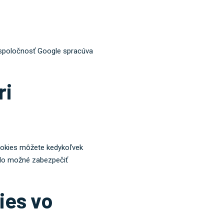
 spoločnosť Google spracúva
ri
cookies môžete kedykoľvek
olo možné zabezpečiť
ies vo