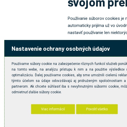
svojom pre
Používanie súborov cookies je
automaticky prijíma už vo úvo
nastaviť používanie len niektor
Väčšina webových prehliadačov 
Nastavenie ochrany osobných údajov
zakázať ich používanie, prípadn
Informácie o prehliadačoch a o
Používame súbory cookie na zabezpečenie rôznych funkcií služieb pon
internetových prehliadačov
na tomto webe, na analýzu prístupu k nim a na použitie výsledkov 
optimalizáciu. Ďalej používame cookies, aby sme umožnili cielenú rekl
Google Chrome
týmto účelom sa údaje odovzdávajú aj pridruženým spoločnostiam a
partnerom. Ak chcete súhlasiť iba s nevyhnutnými súbormi cookie, mô
https://support.google.com/c
odmietnuť ďalšie súbory cookie.
Microsoft Edge
https://support.microsoft.com
Viac informácií
Povoliť všetko
Microsoft Internet Explorer
https://support.microsoft.com/