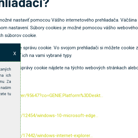
hliadači?
 možné nastaviť pomocou Vášho internetového prehliadača. Väčšina 
dnom nastavení. Súbory cookies je možné pomocou vášho webového 
ých súborov cookie.
podporuje správu cookie. Vo svojom prehliadači si môžete cookie z
X
e obmedziť ich na vami vybrané typy.
 spôsobe správy cookie nájdete na týchto webových stránkach alebo
úkaných
na ich
amu. Za
 našim
žete tu
hrome/answer/95647?co=GENIE.Platform%3DDeskt...
/cs-cz/help/12454/windows-10-microsoft-edge...
cs-cz/help/17442/windows-internet-explorer...