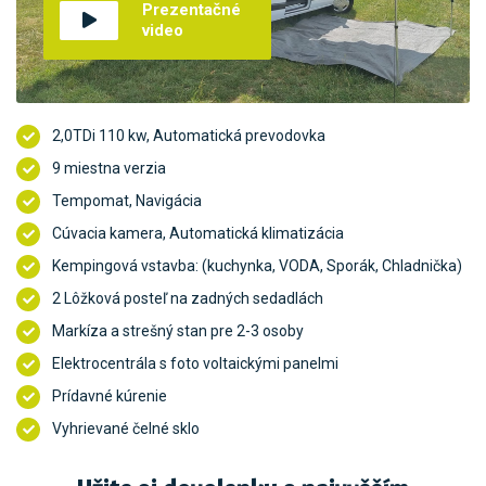
Prezentačné
video
2,0TDi 110 kw, Automatická prevodovka
9 miestna verzia
Tempomat, Navigácia
Cúvacia kamera, Automatická klimatizácia
Kempingová vstavba: (kuchynka, VODA, Sporák, Chladnička)
2 Lôžková posteľ na zadných sedadlách
Markíza a strešný stan pre 2-3 osoby
Elektrocentrála s foto voltaickými panelmi
Prídavné kúrenie
Vyhrievané čelné sklo