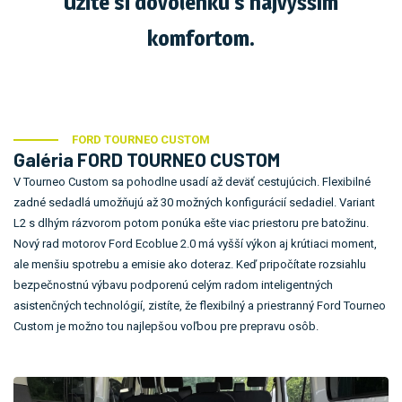
Užite si dovolenku s najvyšším
komfortom.
FORD TOURNEO CUSTOM
Galéria FORD TOURNEO CUSTOM
V Tourneo Custom sa pohodlne usadí až deväť cestujúcich. Flexibilné
zadné sedadlá umožňujú až 30 možných konfigurácií sedadiel. Variant
L2 s dlhým rázvorom potom ponúka ešte viac priestoru pre batožinu.
Nový rad motorov Ford Ecoblue 2.0 má vyšší výkon aj krútiaci moment,
ale menšiu spotrebu a emisie ako doteraz. Keď pripočítate rozsiahlu
bezpečnostnú výbavu podporenú celým radom inteligentných
asistenčných technológií, zistíte, že flexibilný a priestranný Ford Tourneo
Custom je možno tou najlepšou voľbou pre prepravu osôb.