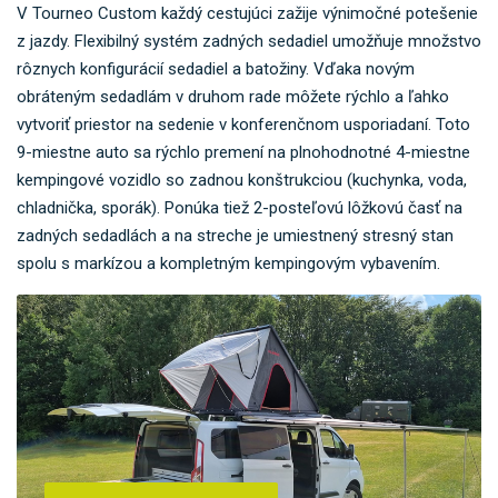
V Tourneo Custom každý cestujúci zažije výnimočné potešenie
z jazdy. Flexibilný systém zadných sedadiel umožňuje množstvo
rôznych konfigurácií sedadiel a batožiny. Vďaka novým
obráteným sedadlám v druhom rade môžete rýchlo a ľahko
vytvoriť priestor na sedenie v konferenčnom usporiadaní. Toto
9-miestne auto sa rýchlo premení na plnohodnotné 4-miestne
kempingové vozidlo so zadnou konštrukciou (kuchynka, voda,
chladnička, sporák). Ponúka tiež 2-posteľovú lôžkovú časť na
zadných sedadlách a na streche je umiestnený stresný stan
spolu s markízou a kompletným kempingovým vybavením.