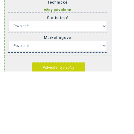
Technické
Doplnková príplatková výbava
vždy povolené
Štatistické
Marketingové
Potvrdiť moje voľby
Nosič bicyklov na ťažné zariadenie Yakima JustClick 3