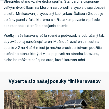
Strešného stanu vznike druhá spálňa. Štandardne disponuje
veľkým dvojlôžkom na ktorom sa pohodlne vyspia dvaja dospelí
a dieťa. Minikaravan je vybavený kuchynkou. Ďalšou výhodou je
solárny panel vďaka ktorému si užijete kempovanie v prírode
bez nutnosti externého dobíjania batérie.
Všetky naše karavany sú brzdené a podvozok je odpružený tak,
aby zvládol aj náročnejší terén. Možnosť rozšírenia miest na
spanie z 2 na 4 až 6 miest je možné prostredníctvom použitia
stešného stanu, ktorý si viete pripevniť na strechu karavanu,
alebo ho môžete dať aj na auto, ktoré karavan ťahá.
Vyberte si z našej ponuky Mini karavanov