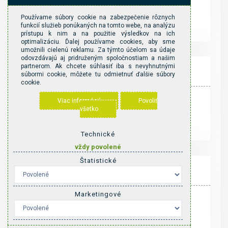
hlavná sezóna*
Používame súbory cookie na zabezpečenie rôznych
€
55
/ deň
funkcií služieb ponúkaných na tomto webe, na analýzu
prístupu k nim a na použitie výsledkov na ich
optimalizáciu. Ďalej používame cookies, aby sme
umožnili cielenú reklamu. Za týmto účelom sa údaje
odovzdávajú aj pridruženým spoločnostiam a našim
partnerom. Ak chcete súhlasiť iba s nevyhnutnými
ZIMA
súbormi cookie, môžete tu odmietnuť ďalšie súbory
cookie.
zimná sezóna*
Viac informácií
Povoliť
všetko
€
50
/ deň
Technické
vždy povolené
Štatistické
LETO
Marketingové
letná sezóna*
€
55
/ deň