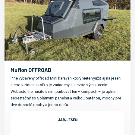
Muflon OFFROAD
Plne vybavený offroad Mini karavan ktorý viete využiť aj na jeseň
alebo v zime nakoľko je zariadený aj nezávislým kúrením
Webasto, nemusíte s nim parkovať len v kempoch – je úplne
sebestačný so Solárnymi panelmi a veľkou batériou, vhodný pre
dve dospelé osoby a jedno dieťa.
JAR/JESEŇ