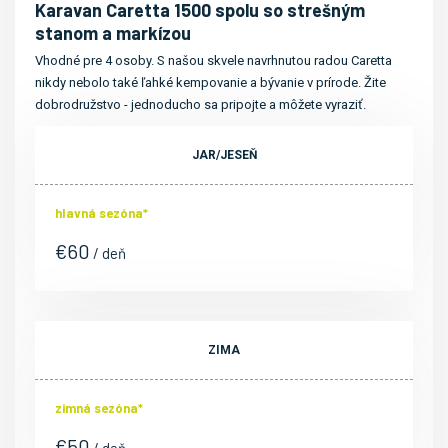
Karavan Caretta 1500 spolu so strešným
stanom a markízou
Vhodné pre 4 osoby. S našou skvele navrhnutou radou Caretta
nikdy nebolo také ľahké kempovanie a bývanie v prírode. Žite
dobrodružstvo - jednoducho sa pripojte a môžete vyraziť.
JAR/JESEŇ
hlavná sezóna*
€
60
/ deň
ZIMA
zimná sezóna*
€
50
/ deň