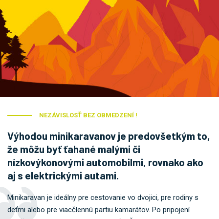
NEZÁVISLOSŤ BEZ OBMEDZENÍ !
Výhodou minikaravanov je predovšetkým to,
že môžu byť ťahané malými či
nízkovýkonovými automobilmi, rovnako ako
aj s elektrickými autami.
Minikaravan je ideálny pre cestovanie vo dvojici, pre rodiny s
deťmi alebo pre viacčlennú partiu kamarátov. Po pripojení