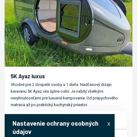
5K Ayaz luxus
Vhodné pre 2 dospelé osoby a 1 dieťa. Nadčasový dizajn
karavanu 5K Ayaz vás úplne oslní. Je nabitý všetkými
nevyhnutnosťami pre luxusné kempovanie. Od prepychového
matraca až po praktický kuchynský priestor.
JAR/JESEŇ
Nastavenie ochrany osobných
X
údajov